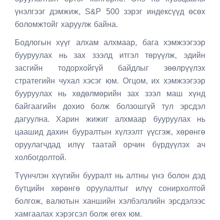
үнэлгээг дэмжиж, S&P 500 зэрэг индексүүд өсөх
боломжтойг харуулж байна.
Бодлогын хүүг алхам алхмаар, бага хэмжээгээр
бууруулах нь зах зээлд итгэл төрүүлж, эдийн
засгийн тодорхойгүй байдлыг зөөлрүүлэх
стратегийн чухал хэсэг юм. Огцом, их хэмжээгээр
бууруулах нь хөдөлмөрийн зах зээл маш хүнд
байгаагийн дохио болж болзошгүй тул эрсдэл
дагуулна. Харин жижиг алхмаар бууруулах нь
цаашид дахин бууралтын хүлээлт үүсгэж, хөрөнгө
оруулагчдад илүү таатай орчин бүрдүүлэх ач
холбогдолтой.
Түүнчлэн хүүгийн бууралт нь алтны үнэ болон дэд
бүтцийн хөрөнгө оруулалтыг илүү сонирхолтой
болгож, валютын ханшийн хэлбэлзлийн эрсдэлээс
хамгаалах хэрэгсэл болж өгөх юм.