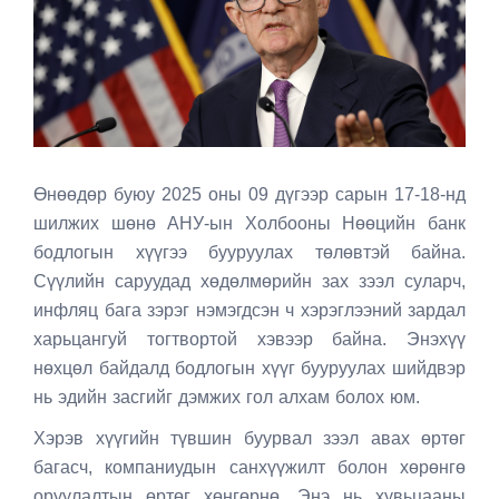
Өнөөдөр буюу 2025 оны 09 дүгээр сарын 17-18-нд
шилжих шөнө АНУ-ын Холбооны Нөөцийн банк
бодлогын хүүгээ бууруулах төлөвтэй байна.
Сүүлийн саруудад хөдөлмөрийн зах зээл суларч,
инфляц бага зэрэг нэмэгдсэн ч хэрэглээний зардал
харьцангуй тогтвортой хэвээр байна. Энэхүү
нөхцөл байдалд бодлогын хүүг бууруулах шийдвэр
нь эдийн засгийг дэмжих гол алхам болох юм.
Хэрэв хүүгийн түвшин буурвал зээл авах өртөг
багасч, компаниудын санхүүжилт болон хөрөнгө
оруулалтын өртөг хөнгөрнө. Энэ нь хувьцааны