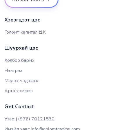
Хэрэгцээт цэс
Голомт капитал ҮЦК
Шуурхай цэс
Холбоо барих
Нэвтрэх
Мэдээ мэдээлэл
Арга хэмжээ
Get Contact
Утас:
(+976) 70121530
Имэйл хаяг:
info@golomtcapital.com