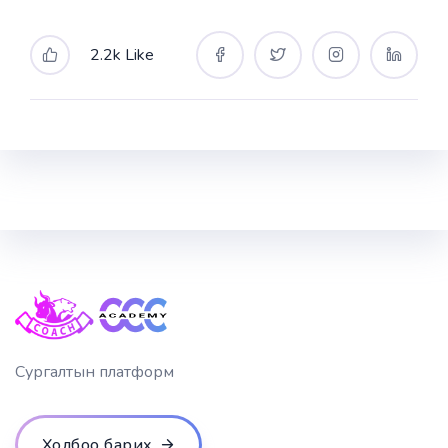
2.2k Like
Сургалтын платформ
Холбоо барих