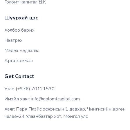
Голомт капитал ҮЦК
Шуурхай цэс
Холбоо барих
Нэвтрэх
Мэдээ мэдээлэл
Арга хэмжээ
Get Contact
Утас:
(+976) 70121530
Имэйл хаяг:
info@golomtcapital.com
Хаяг:
Парк Плэйс оффисын 1 давхар, Чингисийн өргөн
чөлөө-24 Улаанбаатар хот, Монгол улс