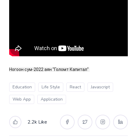
Ногоон сум-2022 аян "Голомт Капитал" 
Education
Life Style
React
Javascript
Web App
Application
2.2k Like