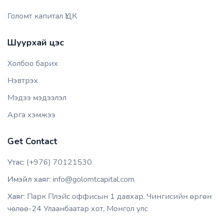
Голомт капитал ҮЦК
Шуурхай цэс
Холбоо барих
Нэвтрэх
Мэдээ мэдээлэл
Арга хэмжээ
Get Contact
Утас:
(+976) 70121530
Имэйл хаяг:
info@golomtcapital.com
Хаяг:
Парк Плэйс оффисын 1 давхар, Чингисийн өргөн
чөлөө-24 Улаанбаатар хот, Монгол улс