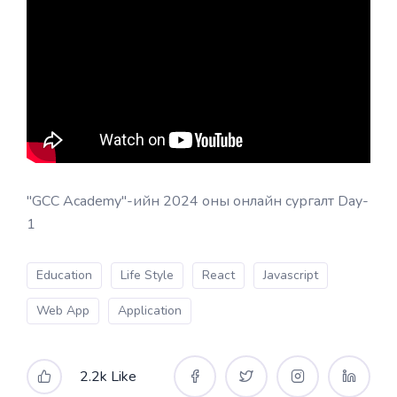
"GCC Academy"-ийн 2024 оны онлайн сургалт Day-
1
Education
Life Style
React
Javascript
Web App
Application
2.2k Like